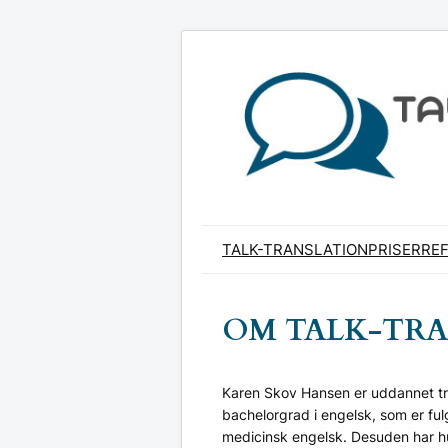
Spring
til
indhold
TALK-TRANSLATION
PRISER
RE
OM TALK-TR
Karen Skov Hansen er uddannet tra
bachelorgrad i engelsk, som er ful
medicinsk engelsk. Desuden har h