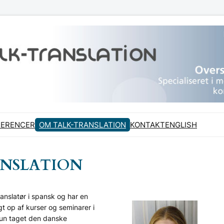
FERENCER
OM TALK-TRANSLATION
KONTAKT
ENGLISH
ANSLATION
nslatør i spansk og har en
gt op af kurser og seminarer i
un taget den danske